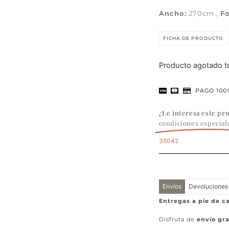
Ancho:
270cm ,
F
FICHA DE PRODUCTO
Producto agotado 
PAGO 100
¿Le interesa este pr
condiciones especial
35042
Envíos
Devoluciones
Entregas a pie de ca
Disfruta de
envío gra