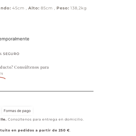
ondo:
45cm ,
Alto:
85cm ,
Peso:
138,2kg
temporalmente
% SEGURO
oducto? Consúltenos para
es
Formas de pago
lle.
Consúltenos para entrega en domicilio.
tuito en pedidos a partir de 250 €
.