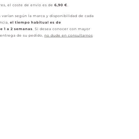
res, el coste de envío es de
6,90 €
.
 varían según la marca y disponibilidad de cada
ncia,
el tiempo habitual es de
 1 a 2 semanas
. Si desea conocer con mayor
 entrega de su pedido,
no dude en consultarnos