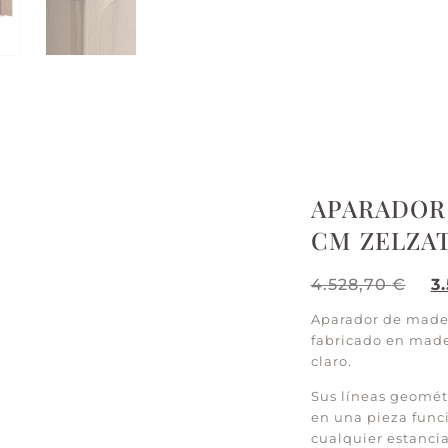
APARADOR
CM ZELZA
4.528,70
€
3
Aparador de madera
fabricado en made
claro.
Sus líneas geométr
en una pieza func
cualquier estancia