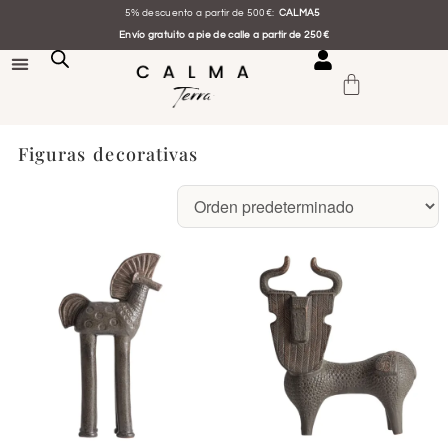
5% descuento a partir de 500€:
CALMA5
Envío gratuito a pie de calle a partir de 250€
Figuras decorativas