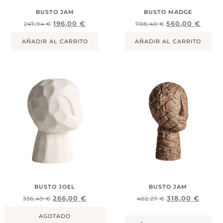
BUSTO JAM
BUSTO MADGE
196,00
€
560,00
€
247,94
€
708,40
€
AÑADIR AL CARRITO
AÑADIR AL CARRITO
BUSTO JOEL
BUSTO JAM
266,00
€
318,00
€
336,49
€
402,27
€
AGOTADO