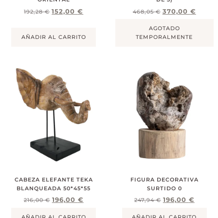
152,00
€
370,00
€
192,28
€
468,05
€
AGOTADO
AÑADIR AL CARRITO
TEMPORALMENTE
CABEZA ELEFANTE TEKA
FIGURA DECORATIVA
BLANQUEADA 50*45*55
SURTIDO 0
196,00
€
196,00
€
216,00
€
247,94
€
AÑADIR AL CARRITO
AÑADIR AL CARRITO