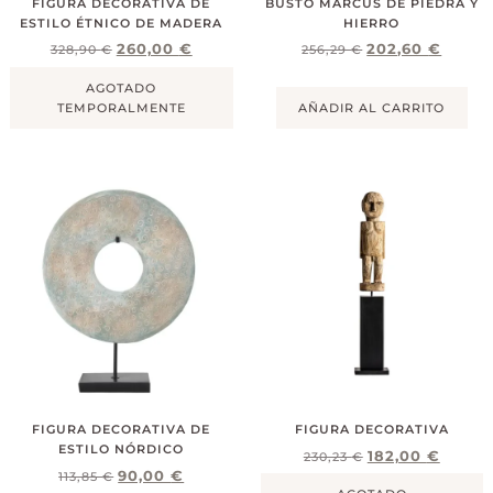
FIGURA DECORATIVA DE
BUSTO MARCUS DE PIEDRA Y
ESTILO ÉTNICO DE MADERA
HIERRO
260,00
€
202,60
€
328,90
€
256,29
€
AGOTADO
TEMPORALMENTE
AÑADIR AL CARRITO
FIGURA DECORATIVA DE
FIGURA DECORATIVA
ESTILO NÓRDICO
182,00
€
230,23
€
90,00
€
113,85
€