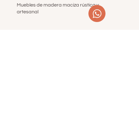
Muebles de madera maciza rústica y
artesanal
Aviso Legal
|
Política d