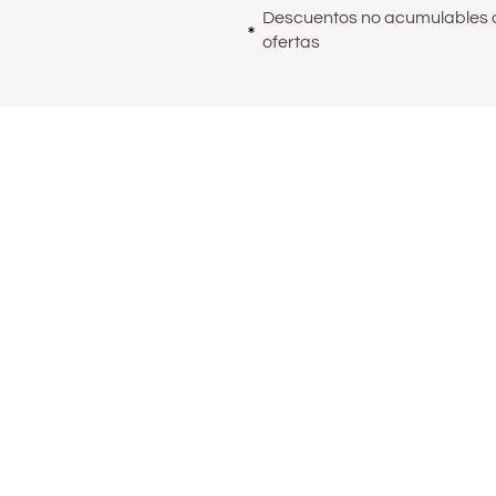
Descuentos no acumulables a
ofertas
e Privacidad
|
Política de cookies
© 2025 Calma Terra | Tienda de mueb