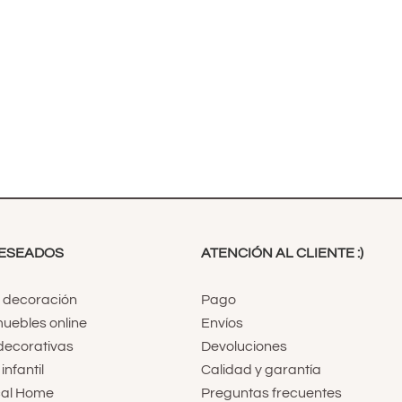
DESEADOS
ATENCIÓN AL CLIENTE :)
e decoración
Pago
uebles online
Envíos
ecorativas
Devoluciones
nfantil
Calidad y garantía
cal Home
Preguntas frecuentes