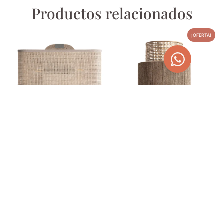
Productos relacionados
¡OFERTA!
APLIQUE DE PARED DE
APLIQUE DE YUTE Y
MÁRMOL ABSCO
CUERDA ESTILO BOHO
KAOLA
209,00
€
192,00
€
242,88
€
AGOTADO
TEMPORALMENTE
AÑADIR AL CARRITO
¡OFERTA!