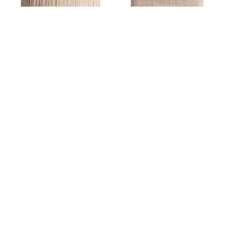
APLIQUE KHED
APLIQUE DE MÁRMOL
BEIGE ABSCO
105,60
€
190,00
€
240,35
€
AGOTADO
AÑADIR AL CARRITO
TEMPORALMENTE
¡OFERTA!