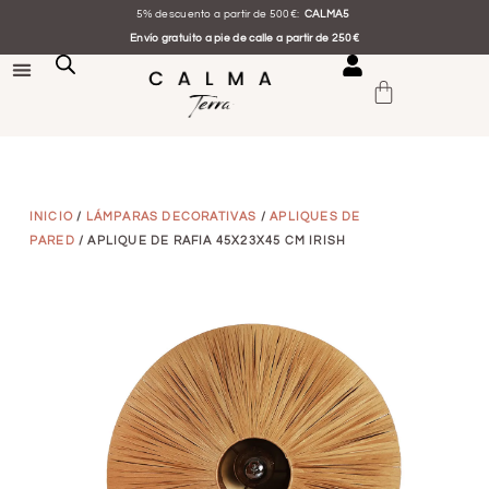
5% descuento a partir de 500€:
CALMA5
Envío gratuito a pie de calle a partir de 250€
INICIO
/
LÁMPARAS DECORATIVAS
/
APLIQUES DE
PARED
/ APLIQUE DE RAFIA 45X23X45 CM IRISH