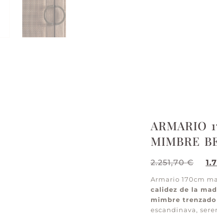
ARMARIO 
MIMBRE B
2.251,70
€
1.
Armario 170cm ma
calidez de la mad
mimbre trenzado
escandinava, seren