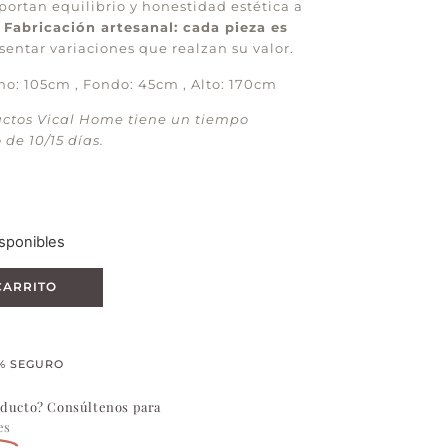
ortan equilibrio y honestidad estética a
.
Fabricación artesanal: cada pieza es
entar variaciones que realzan su valor.
o: 105cm , Fondo: 45cm , Alto: 170cm
uctos Vical Home tiene un tiempo
de 10/15 días.
sponibles
CARRITO
% SEGURO
oducto? Consúltenos para
es