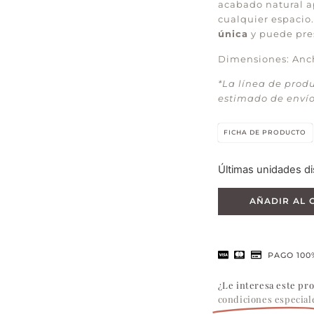
acabado natural ap
cualquier espacio
única
y puede pres
Dimensiones: Anch
*La línea de prod
estimado de envío 
FICHA DE PRODUCTO
Últimas unidades di
AÑADIR AL 
PAGO 100
¿Le interesa este pr
condiciones especial