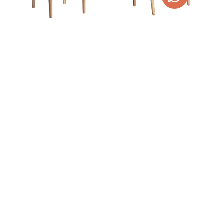
SILLA DE FIBRA NATURAL Y
SILLA DE MADERA DE
MADERA DE TECA CAEN
OLMO Y LINO YVIERS
372,00
€
275,00
€
470,58
€
AÑADIR AL CARRITO
AÑADIR AL CARRITO
REPOSAPIÉS DE MADERA
VITRINA CARRIK
DE TECA LUX