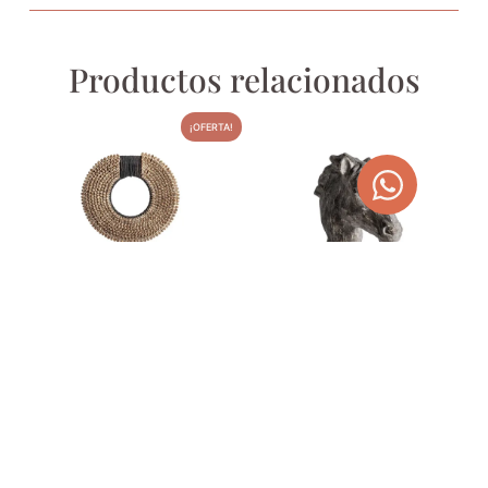
Productos relacionados
¡OFERTA!
FIGURA DECORATIVA
BUSTO CABALLO
SEOANE CON CONCHAS
242,00
€
134,00
€
169,51
€
AGOTADO
AGOTADO
TEMPORALMENTE
TEMPORALMENTE