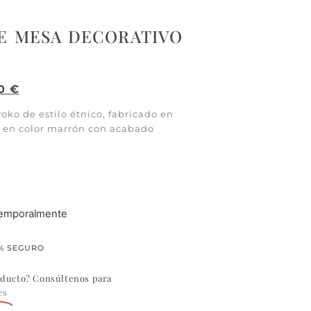
E MESA DECORATIVO
00
€
ko de estilo étnico, fabricado en
en color marrón con acabado
temporalmente
% SEGURO
oducto? Consúltenos para
es