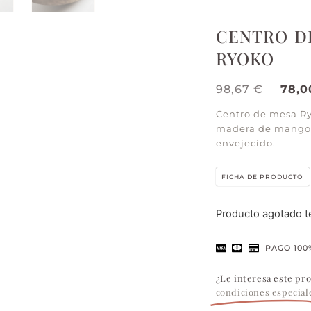
CENTRO D
RYOKO
98,67
€
78,
Centro de mesa Ryo
madera de mango 
envejecido.
FICHA DE PRODUCTO
Producto agotado 
PAGO 100
¿Le interesa este pr
condiciones especial