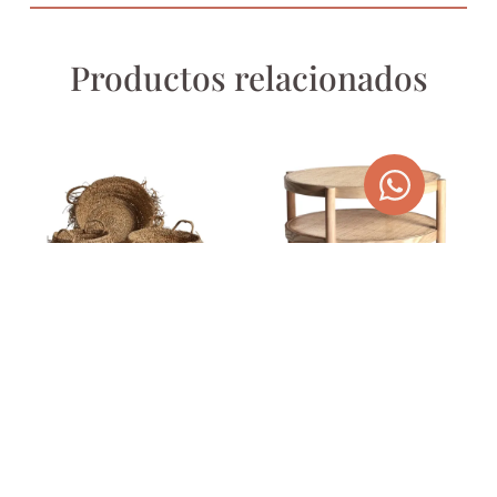
Productos relacionados
CESTO NAZOMBE J 3
MESA DE CENTRO IKLA DE
MADERA DE FRESNO Y
173,80
€
RATÁN
169,00
€
AGOTADO
AGOTADO
TEMPORALMENTE
TEMPORALMENTE