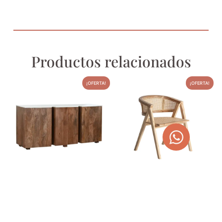
Productos relacionados
¡OFERTA!
¡OFERTA!
APARADOR EN MÁRMOL Y
SILLA DE TECA Y RAÍZ EANE
MADERA DE ACACIA 162CM
356,00
€
450,34
€
1.125,00
€
1.250,00
€