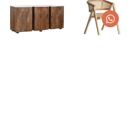
APARADOR EN MÁRMOL Y
SILLA DE TECA Y RAÍZ EANE
MADERA DE ACACIA 162CM
356,00
€
450,34
€
1.125,00
€
1.250,00
€
AÑADIR AL CARRITO
AÑADIR AL CARRITO
¡OFERTA!