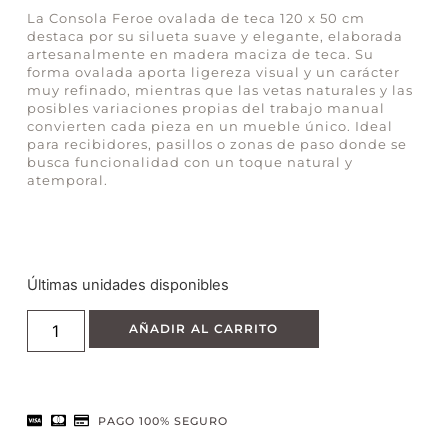
La Consola Feroe ovalada de teca 120 x 50 cm
destaca por su silueta suave y elegante, elaborada
artesanalmente en madera maciza de teca. Su
forma ovalada aporta ligereza visual y un carácter
muy refinado, mientras que las vetas naturales y las
posibles variaciones propias del trabajo manual
convierten cada pieza en un mueble único. Ideal
para recibidores, pasillos o zonas de paso donde se
busca funcionalidad con un toque natural y
atemporal.
Últimas unidades disponibles
AÑADIR AL CARRITO
PAGO 100% SEGURO