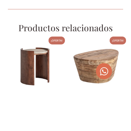
Productos relacionados
¡OFERTA!
¡OFERTA!
MESA AUXILIAR MÁRMOL
MESA DE CENTRO DE TECA
TRAVERTINO Y MADERA DE
MACIZA 60 CM LESTANS
MANGO
480,00
€
607,20
€
440,00
€
556,60
€
AGOTADO