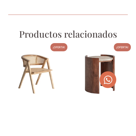
Productos relacionados
¡OFERTA!
¡OFERTA!
SILLA DE TECA Y RAÍZ EANE
MESA AUXILIAR MÁRMOL
TRAVERTINO Y MADERA DE
356,00
€
450,34
€
MANGO
440,00
€
556,60
€