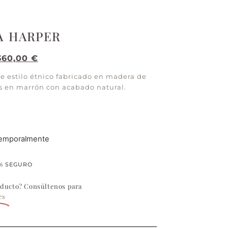
A HARPER
.360,00
€
e estilo étnico fabricado en madera de
os en marrón con acabado natural.
temporalmente
% SEGURO
oducto? Consúltenos para
es