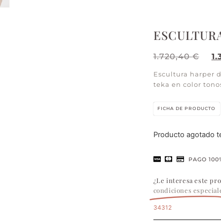
ESCULTUR
1.720,40
€
1
Escultura harper d
teka en color ton
FICHA DE PRODUCTO
Producto agotado 
PAGO 100
¿Le interesa este pr
condiciones especial
34312