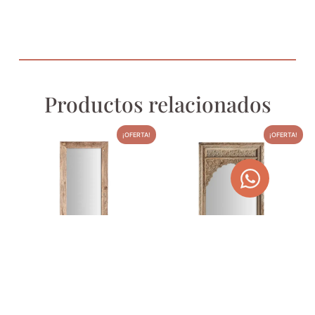
Productos relacionados
¡OFERTA!
¡OFERTA!
ESPEJO 150 X 65 CM EN
ESPEJO ARGEEN
MADERA DE TECA LUX
1.198,00
€
1.515,47
€
394,00
€
498,41
€