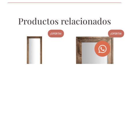
Productos relacionados
¡OFERTA!
¡OFERTA!
ESPEJO COTARD
ESPEJO GIEKAU
580,00
€
396,00
€
733,70
€
500,94
€
AÑADIR AL CARRITO
AÑADIR AL CARRITO
¡OFERTA!