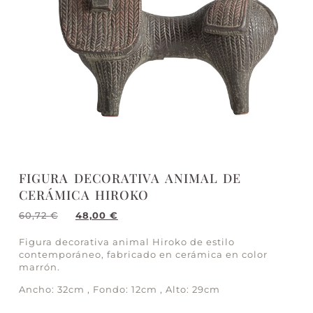
FIGURA DECORATIVA ANIMAL DE
CERÁMICA HIROKO
60,72
€
48,00
€
Figura decorativa animal Hiroko de estilo
contemporáneo, fabricado en cerámica en color
marrón.
Ancho: 32cm , Fondo: 12cm , Alto: 29cm