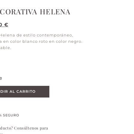
ECORATIVA HELENA
00
€
 Helena de estilo contemporáneo,
a en color blanco roto en color negro.
able.
e
DIR AL CARRITO
% SEGURO
oducto? Consúltenos para
es