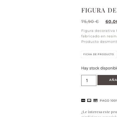
FIGURA D
75,90
€
60,
Figura decorativa
fabricado en resin
Producto desmont
FICHA DE PRODUCTO
Hay stock disponibl
AÑA
PAGO 100
¿Le interesa este pr
condiciones especial