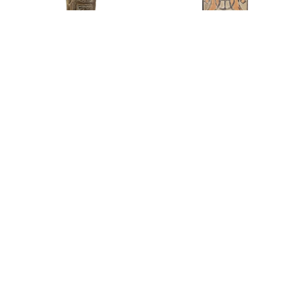
TÓTEM PRIMITIVO
FIGURA ESCUDO MADERA
TALLADO
104,00
€
114,00
€
220,00
€
242,00
€
AÑADIR AL CARRITO
AÑADIR AL CARRITO