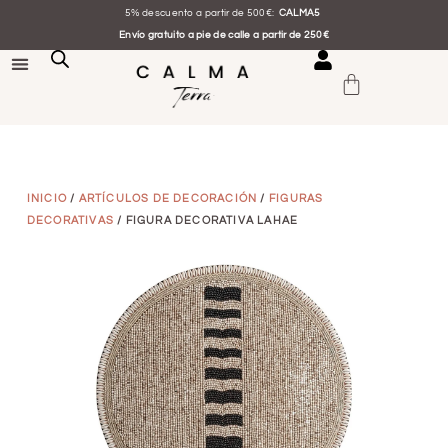
5% descuento a partir de 500€:
CALMA5
Envío gratuito a pie de calle a partir de 250€
INICIO
/
ARTÍCULOS DE DECORACIÓN
/
FIGURAS
DECORATIVAS
/ FIGURA DECORATIVA LAHAE