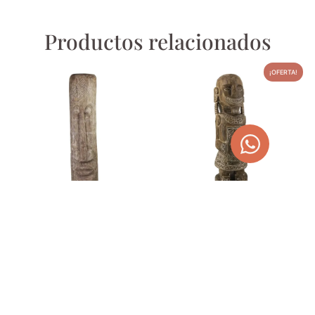
Productos relacionados
¡OFERTA!
FIGURA TOTEM GRANDE
TÓTEM PRIMITIVO
TALLADO
523,00
€
220,00
€
242,00
€
AÑADIR AL CARRITO
AÑADIR AL CARRITO