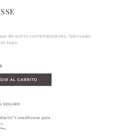
OSSE
osse de estilo contemporáneo, fabricado
or topo.
e
DIR AL CARRITO
% SEGURO
oducto? Consúltenos para
es