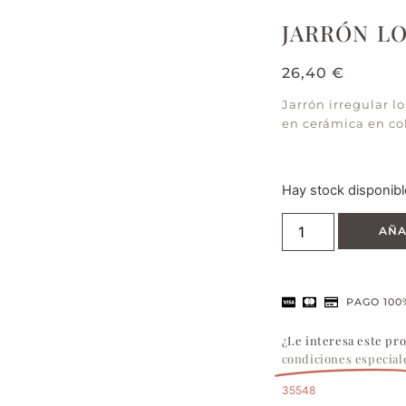
JARRÓN L
26,40
€
Jarrón irregular l
en cerámica en col
Hay stock disponibl
AÑA
PAGO 100
¿Le interesa este pr
condiciones especial
35548