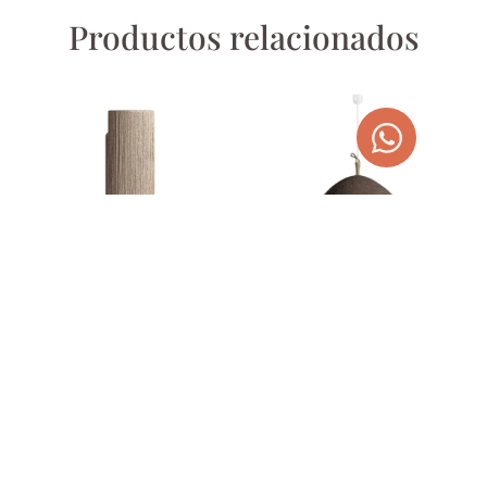
Productos relacionados
LÁMPARA DE MESA RAFIA Y
LÁMPARA DE TECHO DE
MADERA JACQUARD
RESINA MARRÓN 80 CM
286,00
€
836,00
€
AGOTADO
AGOTADO
TEMPORALMENTE
TEMPORALMENTE
¡OFERTA!