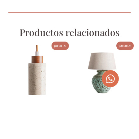
Productos relacionados
¡OFERTA!
¡OFERTA!
LÁMPARA DE TECHO DE
LÁMPARA DE SOBREMESA
TRAVERTINO BEIGE Y
EN TERRACOTA VERDE
MADERA
440,00
€
556,60
€
80,00
€
101,20
€