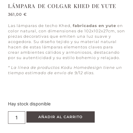
LÁMPARA DE COLGAR KHED DE YUTE
361,00
€
Las lámparas de techo Khed,
fabricadas en yute
en
color natural, con dimensiones de 102x102x27cm, son
piezas decorativas que emiten una luz suave y
acogedora. Su diseño tejido y su material natural
hacen de estas lámparas elementos claves para
crear ambientes cálidos y armoniosos, destacando
por su autenticidad y su estilo bohemio y relajado.
* La línea de productos Kodu Homedesign tiene un
tiempo estimado de envío de 9/12 días.
Hay stock disponible
AÑADIR AL CARRITO