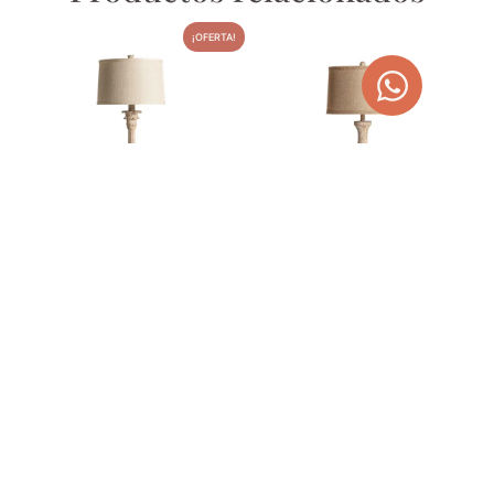
¡OFERTA!
LÁMPARA DE SOBREMESA
LÁMPARA DE SOBREMESA
DE RESINA Y ALGODÓN
DE RESINA Y YUTE
BEIGE
308,00
€
280,00
€
354,20
€
AGOTADO
AGOTADO
TEMPORALMENTE
TEMPORALMENTE
¡OFERTA!