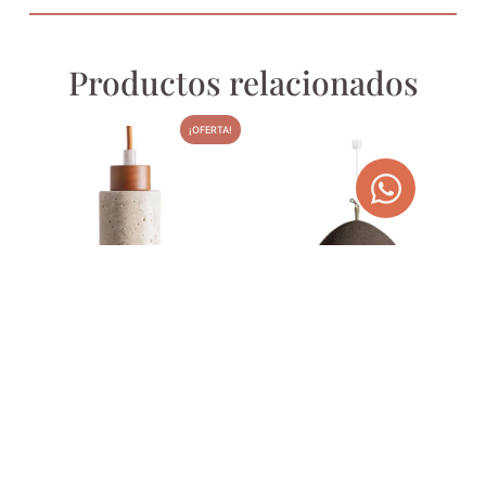
Productos relacionados
¡OFERTA!
LÁMPARA DE TECHO DE
LÁMPARA DE TECHO DE
TRAVERTINO BEIGE Y
RESINA MARRÓN 80 CM
MADERA
836,00
€
80,00
€
101,20
€
AGOTADO
AGOTADO
TEMPORALMENTE
TEMPORALMENTE