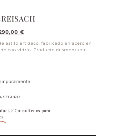
BREISACH
.290,00
€
de estilo art deco, fabricado en acero en
ado con vidrio. Producto desmontable.
temporalmente
% SEGURO
oducto? Consúltenos para
es