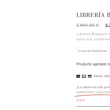
LIBRERÍA 
2.896,85
€
2
Librería Breisach 
color oro, combin
FICHA DE PRODUCTO
Producto agotado 
PAGO 100
¿Le interesa este pr
condiciones especial
31873