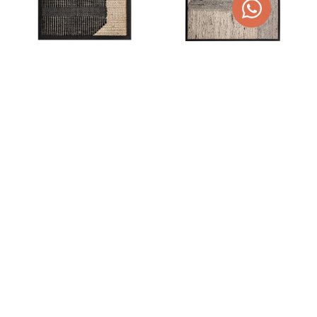
CUADRO CELSO DE
CUADRO URZURI DE YUTE,
MADERA DE MANGO Y YUTE
ALGODÓN Y MADERA
240,00
€
476,00
€
303,60
€
602,14
€
AGOTADO
TEMPORALMENTE
AÑADIR AL CARRITO
¡OFERTA!