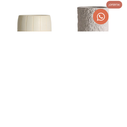
¡OFERTA!
MACETERO DE CERÁMICA
MACETERO DE CEMENTO
24X24X22 CM CHEWY
BLANCO ROTO BROD
30,40
€
280,00
€
354,20
€
AÑADIR AL CARRITO
AÑADIR AL CARRITO
¡OFERTA!