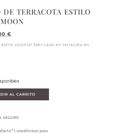
 DE TERRACOTA ESTILO
 MOON
,00
€
stilo colonial fabricado en terracota en
sponibles
DIR AL CARRITO
% SEGURO
oducto? Consúltenos para