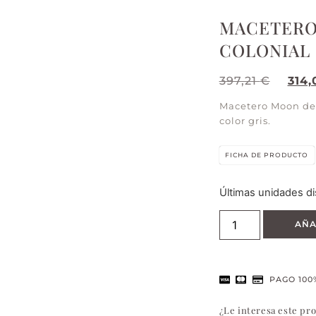
MACETERO
COLONIAL
397,21
€
314
Macetero Moon de e
color gris.
FICHA DE PRODUCTO
Últimas unidades di
AÑA
PAGO 100
¿Le interesa este pr