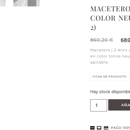
MACETERO
COLOR NEU
2)
860,20
€
68
Macetero j 2 Arvit 
en color tonos ne
apilable.
FICHA DE PRODUCTO
Hay stock disponibl
AÑA
PAGO 100