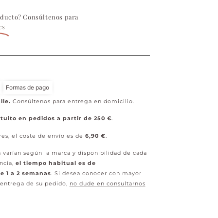
oducto? Consúltenos para
es
Formas de pago
lle.
Consúltenos para entrega en domicilio.
tuito en pedidos a partir de 250 €
.
res, el coste de envío es de
6,90 €
.
 varían según la marca y disponibilidad de cada
ncia,
el tiempo habitual es de
 1 a 2 semanas
. Si desea conocer con mayor
 entrega de su pedido,
no dude en consultarnos