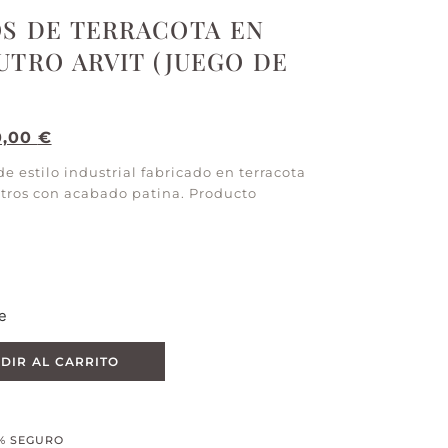
S DE TERRACOTA EN
TRO ARVIT (JUEGO DE
0,00
€
de estilo industrial fabricado en terracota
utros con acabado patina. Producto
e
DIR AL CARRITO
% SEGURO