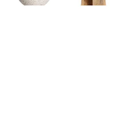
MESA AUXILIAR ALBENGA
MESA AUXILIAR ZNIN
DE TERRAZO BLANCO
129,20
€
270,00
€
341,55
€
AÑADIR AL CARRITO
AÑADIR AL CARRITO
¡OFERTA!