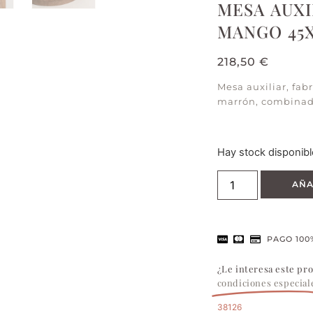
MESA AUX
MANGO 45X
218,50
€
Mesa auxiliar, fa
marrón, combinad
Hay stock disponibl
AÑA
PAGO 100
¿Le interesa este pr
condiciones especial
38126