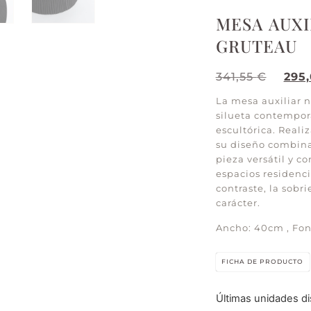
MESA AUXI
GRUTEAU
341,55
€
295
La mesa auxiliar n
silueta contempor
escultórica. Real
su diseño combina 
pieza versátil y c
espacios residenci
contraste, la sob
carácter.
Ancho: 40cm , Fon
FICHA DE PRODUCTO
Últimas unidades di