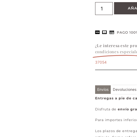
AÑA
PAGO 100
¿Le interesa este pr
condiciones especial
37054
Envíos
Devoluciones
Entregas a pie de ca
Disfruta de
envío gra
Para importes inferio
Los plazos de entrega