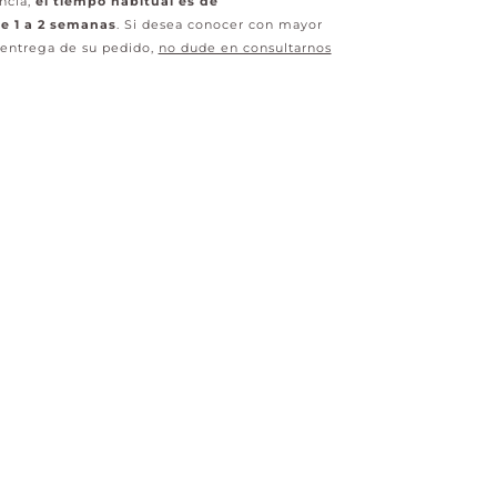
ncia,
el tiempo habitual es de
 1 a 2 semanas
. Si desea conocer con mayor
 entrega de su pedido,
no dude en consultarnos