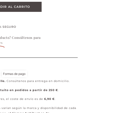
DIR AL CARRITO
% SEGURO
oducto? Consúltenos para
es
Formas de pago
lle.
Consúltenos para entrega en domicilio.
tuito en pedidos a partir de 250 €
.
res, el coste de envío es de
6,90 €
.
 varían según la marca y disponibilidad de cada