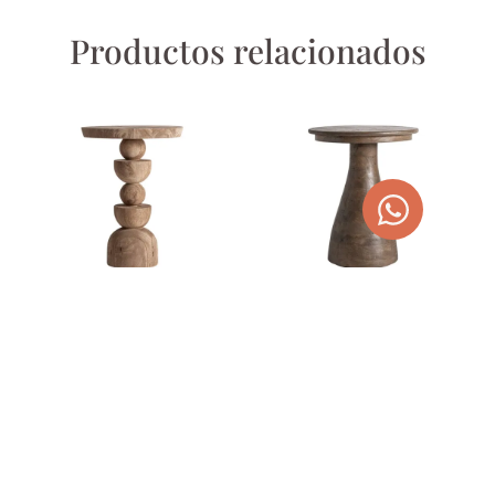
Productos relacionados
MESA AUXILIAR FLOW
MESA AUXILIAR TAKALA
207,00
€
182,00
€
AÑADIR AL CARRITO
AÑADIR AL CARRITO
¡OFERTA!
¡OFERTA!