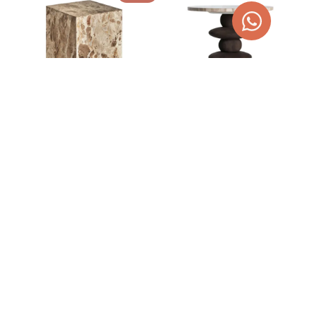
MESA AUXILIAR DE
MESA AUXILIAR VRADS DE
MÁRMOL BEIGE 30X30X48
MADERA DE MANGO
GROV
239,00
€
340,00
€
430,10
€
AGOTADO
AGOTADO
TEMPORALMENTE
TEMPORALMENTE
¡OFERTA!
¡OFERTA!