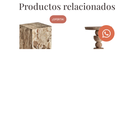
Productos relacionados
¡OFERTA!
MESA AUXILIAR DE
MESA AUXILIAR FLOW
MÁRMOL BEIGE 30X30X48
207,00
€
GROV
340,00
€
430,10
€
AGOTADO
TEMPORALMENTE
AÑADIR AL CARRITO