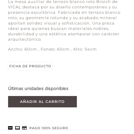
La mesa auxiliar de terrazo blanco roto Broich de
VICAL destaca por su diseño contemporáneo y su
presencia escultórica. Fabricada en terrazo blanco
roto, su geometría rotunda y su acabado mineral
aportan solidez visual y sofisticación. Una pieza
ideal para quienes buscan materiales nobles,
durabilidad y una estética atemporal con carácter
arquitectónico.
Ancho: 60cm , Fondo: 60cm , Alto: 54cm
FICHA DE PRODUCTO
Últimas unidades disponibles
AÑADIR AL CARRITO
PAGO 100% SEGURO