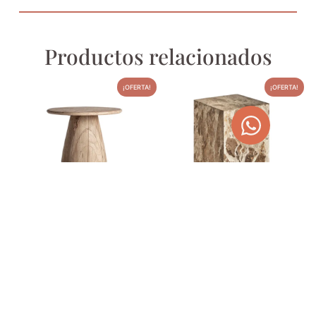
Productos relacionados
¡OFERTA!
¡OFERTA!
MESA AUXILIAR JACQUARD
MESA AUXILIAR DE
MÁRMOL BEIGE 30X30X48
560,00
€
708,40
€
GROV
340,00
€
430,10
€
AGOTADO
AGOTADO
TEMPORALMENTE
TEMPORALMENTE