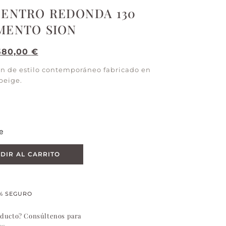
CENTRO REDONDA 130
MENTO SION
.580,00
€
on de estilo contemporáneo fabricado en
beige.
e
DIR AL CARRITO
% SEGURO
oducto? Consúltenos para
es