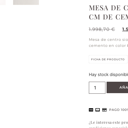
MESA DE 
CM DE CE
1.998,70
€
1
Mesa de centro si
cemento en color 
FICHA DE PRODUCTO
Hay stock disponibl
AÑA
PAGO 100
¿Le interesa este pr
condiciones especial