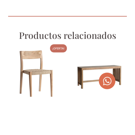
Productos relacionados
¡OFERTA!
SILLA DE FIBRA NATURAL Y
MESA DE CENTRO MADERA
MADERA DE TECA CAEN
DE MANGO TREVOUX
372,00
€
359,00
€
470,58
€
AGOTADO