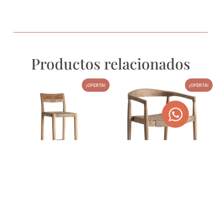
Productos relacionados
¡OFERTA!
¡OFERTA!
TABURETE DE FIBRA
SILLÓN CAEN DE MADERA
NATURAL Y MADERA DE
DE TECA Y FIBRA
TECA CAEN
440,00
€
556,60
€
460,00
€
581,90
€