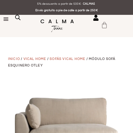
5% descuento a partir de 500€:
CALMA5
Envío gratuito a pie de calle a partir de 250€
INICIO
/
VICAL HOME
/
SOFÁS VICAL HOME
/ MÓDULO SOFÁ
ESQUINERO OTLEY