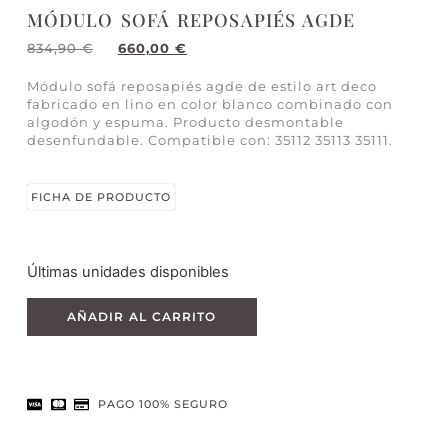
MÓDULO SOFÁ REPOSAPIÉS AGDE
834,90
€
660,00
€
Módulo sofá reposapiés agde de estilo art deco
fabricado en lino en color blanco combinado con
algodón y espuma. Producto desmontable
desenfundable. Compatible con: 35112 35113 35111.
FICHA DE PRODUCTO
Últimas unidades disponibles
AÑADIR AL CARRITO
PAGO 100% SEGURO