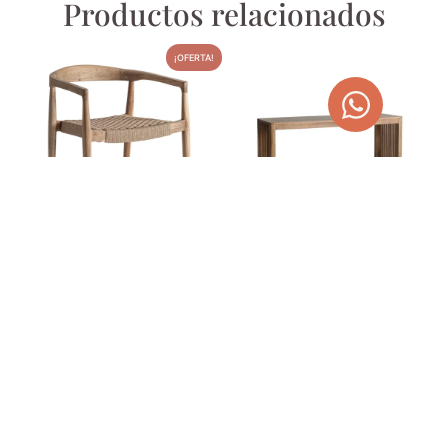
Productos relacionados
¡OFERTA!
SILLÓN CAEN DE MADERA
MESA DE CENTRO MADERA
DE TECA Y FIBRA
DE MANGO TREVOUX
440,00
€
359,00
€
556,60
€
AGOTADO
AÑADIR AL CARRITO
TEMPORALMENTE
¡OFERTA!
¡OFERTA!