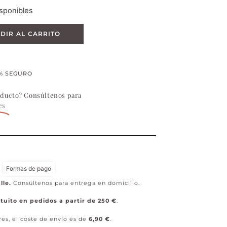
sponibles
DIR AL CARRITO
% SEGURO
oducto? Consúltenos para
es
Formas de pago
lle.
Consúltenos para entrega en domicilio.
tuito en pedidos a partir de 250 €
.
res, el coste de envío es de
6,90 €
.