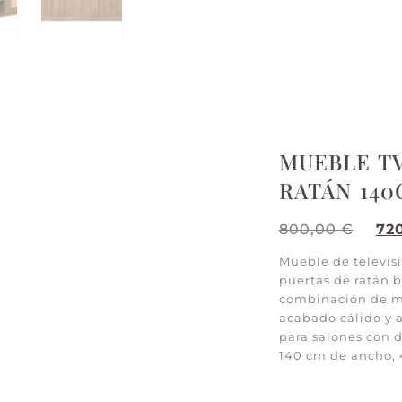
MUEBLE T
RATÁN 14
800,00
€
72
Mueble de televisi
puertas de ratán b
combinación de ma
acabado cálido y a
para salones con d
140 cm de ancho, 