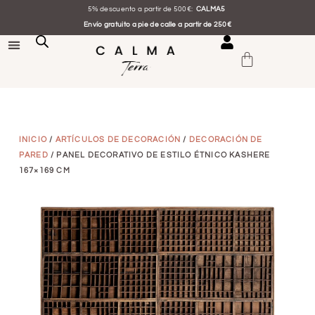
5% descuento a partir de 500€:
CALMA5
Envío gratuito a pie de calle a partir de 250€
INICIO
/
ARTÍCULOS DE DECORACIÓN
/
DECORACIÓN DE
PARED
/ PANEL DECORATIVO DE ESTILO ÉTNICO KASHERE
167×169 CM