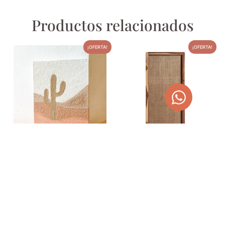
Productos relacionados
¡OFERTA!
¡OFERTA!
LIENZO PINTADO A MANO –
PANEL DE FIBRA NATURAL
CACTUS
170,00
€
215,05
€
39,00
€
45,00
€
AGOTADO
AÑADIR AL CARRITO
TEMPORALMENTE
¡OFERTA!
¡OFERTA!