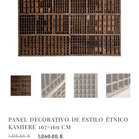
PANEL DECORATIVO DE ESTILO ÉTNICO
KASHERE 167×169 CM
1.315,60
€
1.040,00
€