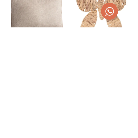
COJÍN SARABE DE LINO Y
MARIPOSA DECORACIÓN
FIBRA NATURAL
PARED
46,00
€
27,00
€
58,19
€
35,00
€
AÑADIR AL CARRITO
AÑADIR AL CARRITO