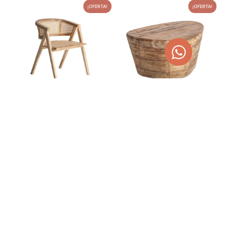
¡OFERTA!
¡OFERTA!
SILLA DE TECA Y RAÍZ EANE
MESA DE CENTRO DE TECA
MACIZA 60 CM LESTANS
356,00
€
450,34
€
480,00
€
607,20
€
AÑADIR AL CARRITO
AÑADIR AL CARRITO
¡OFERTA!
¡OFERTA!