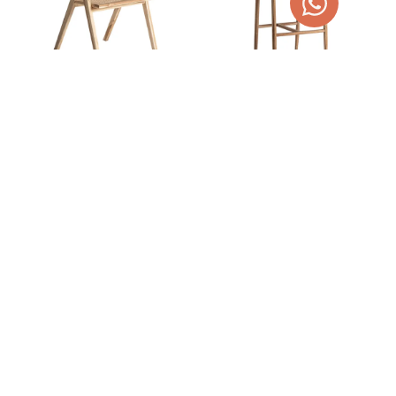
SILLA DE TECA Y RAÍZ EANE
TABURETE DE TECA Y
FIBRA CAEN
356,00
€
450,34
€
460,00
€
581,90
€
AGOTADO
AÑADIR AL CARRITO
TEMPORALMENTE
¡OFERTA!