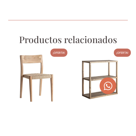
Productos relacionados
¡OFERTA!
¡OFERTA!
SILLA DE FIBRA NATURAL Y
ESTANTERÍA STENDAL
MADERA DE TECA CAEN
780,00
€
986,70
€
372,00
€
470,58
€
AGOTADO