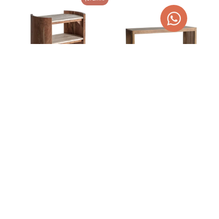
MESA AUXILIAR DE PIEDRA
MESA DE CENTRO MADERA
TRAVERTINO Y ACACIA
DE MANGO TREVOUX
520,00
€
359,00
€
657,80
€
AGOTADO
AÑADIR AL CARRITO
TEMPORALMENTE
¡OFERTA!