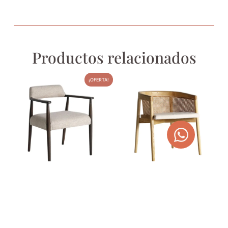
Productos relacionados
¡OFERTA!
SILLA DE MADERA DE
SILLA VIKAN DE MADERA
FRESNO STAPLE
DE OLMO Y LINO
392,00
€
264,00
€
495,88
€
AGOTADO