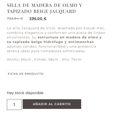
SILLA DE MADERA DE OLMO Y
TAPIZADO BEIGE JACQUARD
753,94
€
596,00
€
La silla Jacquard de Vical, diseñada por Estudi Hac,
combina elegancia y confort en una pieza de líneas
envolventes. Su
estructura en madera de olmo y
su tapizado beige hidrófugo y antimanchas
aportan calidez, funcionalidad y una presencia
serena ideal para comedores sofisticados.
Ancho: 66cm , Fondo: 58cm , Alto: 74cm
FICHA DE PRODUCTO
Hay stock disponible
AÑADIR AL CARRITO